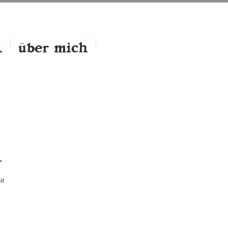
A
über mich
T
it