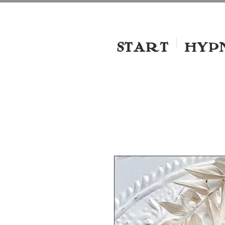
START
HYP