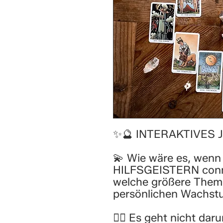
✨🔮 INTERAKTIVES 
💫 Wie wäre es, wenn 
HILFSGEISTERN conne
welche größere Theme
persönlichen Wachstu
🙂‍↔️ Es geht nicht da