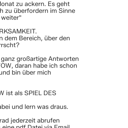
onat zu ackern. Es geht
h zu überfordern im Sinne
 weiter"
ERKSAMKEIT.
in dem Bereich, über den
rscht?
ganz großartige Antworten
WOW, daran habe ich schon
 und bin über mich
ist als SPIEL DES
bei und lern was draus.
ad jederzeit abrufen
eine pdf Datei via Email