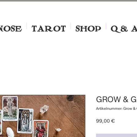
NOSE
TAROT
SHOP
Q & 
GROW & 
Artikelnummer: Grow & 
Preis
99,00 €