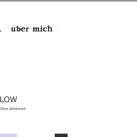
A
über mich
GLOW
Glow Jahresrad