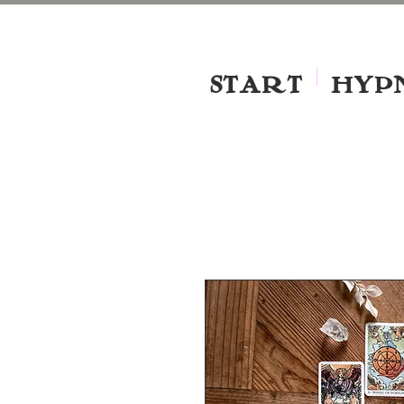
START
HYP