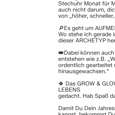
Stechuhr Monat für M
auch nicht darum, dic
von „höher, schneller,
🔎Es geht um AUFM
Wo stehe ich gerade 
dieser ARCHETYP her
👑Dabei können auch 
entstehen wie z.B. „
ordentlich gearbeitet
hinausgewachsen."
🍀 Das GROW & GLOW 
LEBENS
gedacht. Hab Spaß da
Damit Du Dein Jahresr
kannst, bekommst Du 