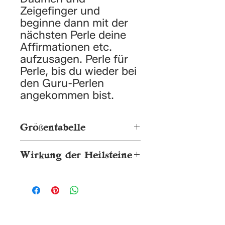
Zeigefinger und
beginne dann mit der
nächsten Perle deine
Affirmationen etc.
aufzusagen. Perle für
Perle, bis du wieder bei
den Guru-Perlen
angekommen bist.
Größentabelle
S = ca. 16cm
Wirkung der Heilsteine
M = ca. 17cm
L = ca. 19cm
Obsidian:
Schutz, Lösung von
Die Maße beziehen sich auf
Traumata, schmerzstillend,
den Umfang des elastischen
Klarheit
Armbandes.
Sandelholz
hat einen