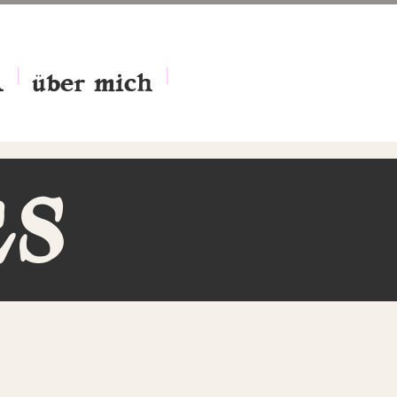
A
über mich
S