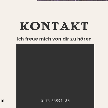
KONTAKT
Ich freue mich von dir zu hören
om
​0176 66991185