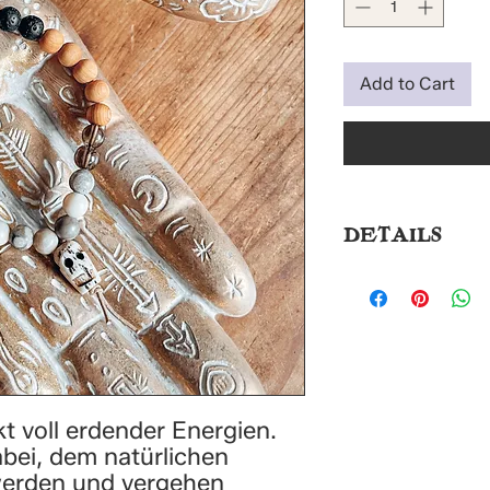
Add to Cart
DETAILS
Umfang: ca. 17,5
KORALLE:
Lebenskraft, lind
Persönlichkeit, S
SCHWARZE LAV
erdend, Power, E
t voll erdender Energien.
abei, dem natürlichen
Willen, Neubegi
werden und vergehen
RAUCHQUARZ: Pos