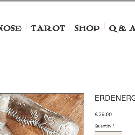
NOSE
TAROT
SHOP
Q & 
ERDENERG
Price
€39.00
Quantity
*