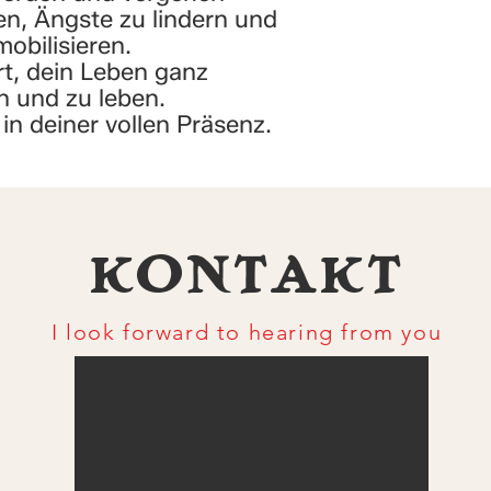
n, Ängste zu lindern und
lindert Stress, 
obilisieren.
Kopfschmerzen; 
rt, dein Leben ganz
Blockadenlöser,
en und zu leben.
Scheitern
in deiner vollen Präsenz.
SANDELHOLZ: ha
und wirkt unter
negativ empfun
Nervosität, Stre
KONTAKT
kaum wahrnehmba
zu gleich beruh
Körper, Geist un
I look forward to hearing from you
TOTENKOPF
: aus uraltem Bü
geschnitzt wurd
wirklich schon ste
Weiterverarbeit