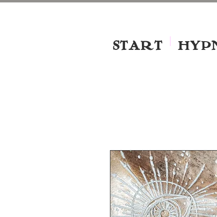
START
HYP